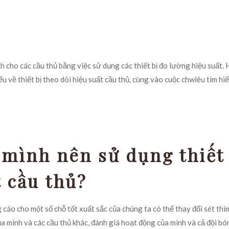
ch cho các cầu thủ bằng việc sử dụng các thiết bị đo lường hiệu suất.
ểu về thiết bị theo dõi hiệu suất cầu thủ, cùng vào cuộc chwiêu tìm hi
 mình nên sử dụng thiết 
t cầu thủ?
 cáo cho một số chỗ tốt xuất sắc của chúng ta có thể thay đổi sét thì
ủa mình và các cầu thủ khác, đánh giá hoạt động của mình và cả đội bó