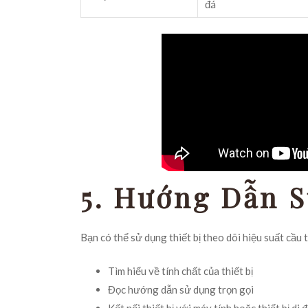
đá
5. Hướng Dẫn 
Bạn có thể sử dụng thiết bị theo dõi hiệu suất cầu 
Tìm hiểu về tính chất của thiết bị
Đọc hướng dẫn sử dụng trọn gọi