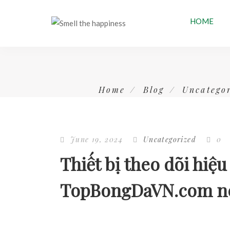
HOME
Home
Blog
Uncatego
June 19, 2024
Uncategorized
0
Thiết bị theo dõi hiệu
TopBongDaVN.com n