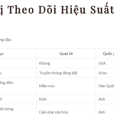
Bị Theo Dõi Hiệu Suấ
àng đầu:
lục
Quạt lở
Quốc 
Không
USA
u
Truyền thông động đất
Sviss
ống điều
Mầm non
Hàn Quố
ết
Kính
Anh
 sân bóng
Cảm ứng văn hóa
Anh