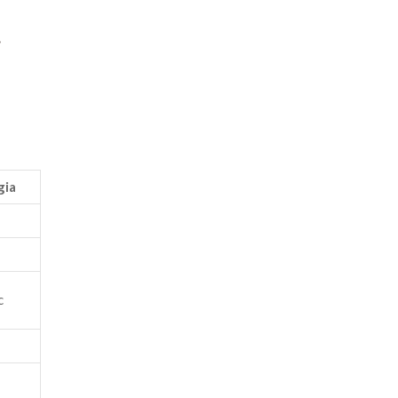
t
gia
c