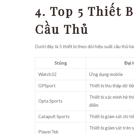
4. Top 5 Thiết 
Cầu Thủ
Dưới đây là 5 thiết bị theo dõi hiệu suất cầu thủ h
Stůng
Đại 
Watch32
Ứng dụng moblie
GPSport
Thiết bị thu thập dữ liệ
Thiết bị xác minh hệ th
Opta Sports
điểm
Catapult Sports
Thiết bị giám sát chi ti
Thiết bị giám sát trên
PlayerTek