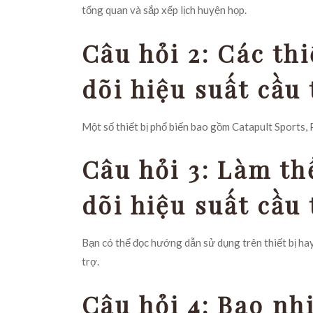
tổng quan và sắp xếp lịch huyện họp.
Câu hỏi 2:
Các thi
dõi hiệu suất cầu
Một số thiết bị phổ biến bao gồm Catapult Sports
Câu hỏi 3:
Làm thế
dõi hiệu suất cầu
Bạn có thể đọc hướng dẫn sử dụng trên thiết bị hay
trợ.
Câu hỏi 4:
Bao nhi